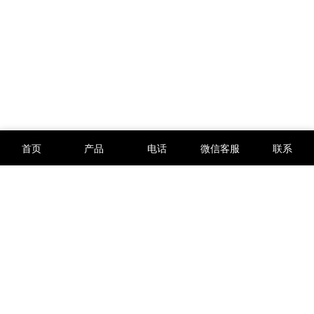
首页
产品
电话
微信客服
联系
版权所有 © 2012-2026
西安万硕电子科技有限公司
陕ICP备12002734号-3
陕公网安备61019002003435号