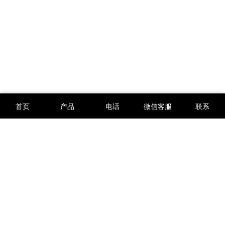
首页
产品
电话
微信客服
联系
版权所有 © 2012-2026
西安万硕电子科技有限公司
陕ICP备12002734号-3
陕公网安备61019002003435号