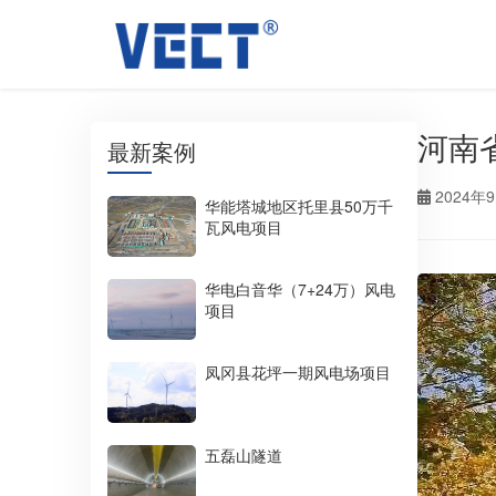
河南
最新案例
2024年
华能塔城地区托里县50万千
瓦风电项目
华电白音华（7+24万）风电
项目
凤冈县花坪一期风电场项目
五磊山隧道