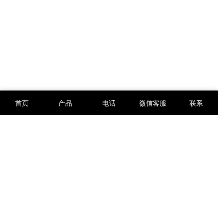
首页
产品
电话
微信客服
联系
版权所有 © 2012-2026
西安万硕电子科技有限公司
陕ICP备12002734号-3
陕公网安备61019002003435号