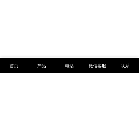
首页
产品
电话
微信客服
联系
版权所有 © 2012-2026
西安万硕电子科技有限公司
陕ICP备12002734号-3
陕公网安备61019002003435号