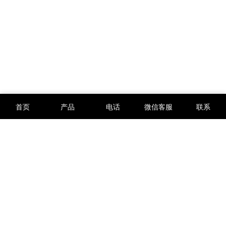
首页
产品
电话
微信客服
联系
版权所有 © 2012-2026
西安万硕电子科技有限公司
陕ICP备12002734号-3
陕公网安备61019002003435号