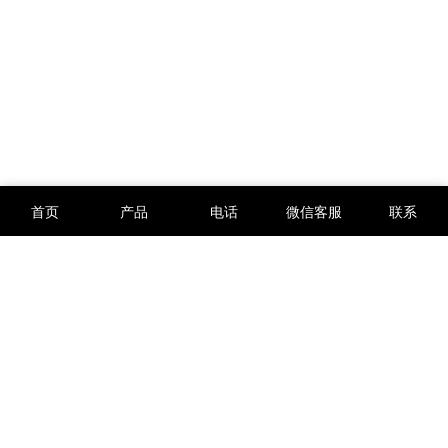
首页
产品
电话
微信客服
联系
版权所有 © 2012-2026
西安万硕电子科技有限公司
陕ICP备12002734号-3
陕公网安备61019002003435号